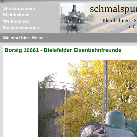
Straßenbahnen
Kleinbahnen
Werkbahnen
Museumsbahnen
Sie sind hier:
Home
Borsig 10661 - Bielefelder Eisenbahnfreunde