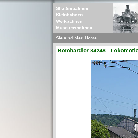
Straßenbahnen
Kleinbahnen
Werkbahnen
Museumsbahnen
Sie sind hier:
Home
Bombardier 34248 - Lokomotio