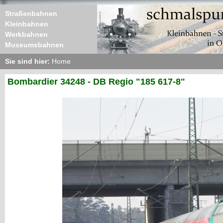
Straßenbahnen
Kleinbahnen
Werkbahnen
Museumsbahnen
Sie sind hier:
Home
Bombardier 34248 - DB Regio "185 617-8"